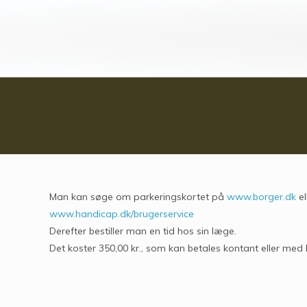
Man kan søge om parkeringskortet på
www.borger.dk
el
www.handicap.dk/brugerservice
Derefter bestiller man en tid hos sin læge.
Det koster 350,00 kr., som kan betales kontant eller med 