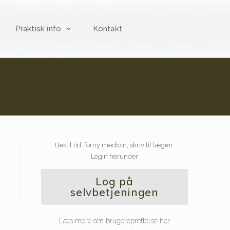
Praktisk info
Kontakt
Bestil tid, forny medicin, skriv til lægen.
Login herunder
Log på
selvbetjeningen
Læs mere om brugeroprettelse her