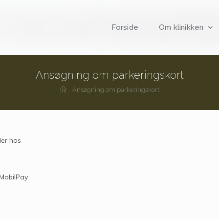
Forside
Om klinikken
Ansøgning om parkeringskort
Ansøgning om parkeringskort
ler hos
MobilPay.