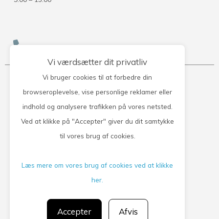
Kontakt klinikken
Vi værdsætter dit privatliv
Vi bruger cookies til at forbedre din
Lægehuset i Gislev
browseroplevelse, vise personlige reklamer eller
indhold og analysere trafikken på vores netsted.
Håndværkervej 7
Ved at klikke på "Accepter" giver du dit samtykke
5854 Gislev
Tlf.nr. 62 29 10 20
til vores brug af cookies.
Ydernr. 042021
Læs mere om vores brug af cookies ved at klikke
CVR.nr. 27182461
EAN.nr. 579 0000 14 38 18
her.
Accepter
Afvis
Privatlivspolitik